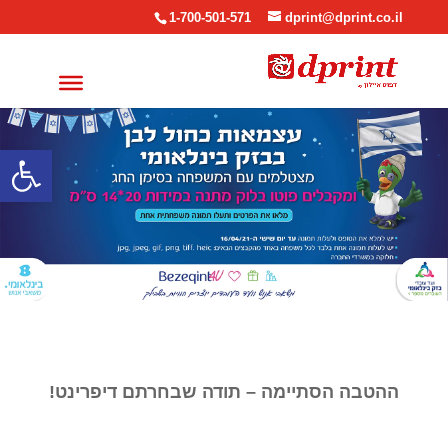
1-700-501-571
dprint@dprint.co.il
פתח סרגל
ההטבה הסתיימה – תודה שבחרתם דיפרינט!