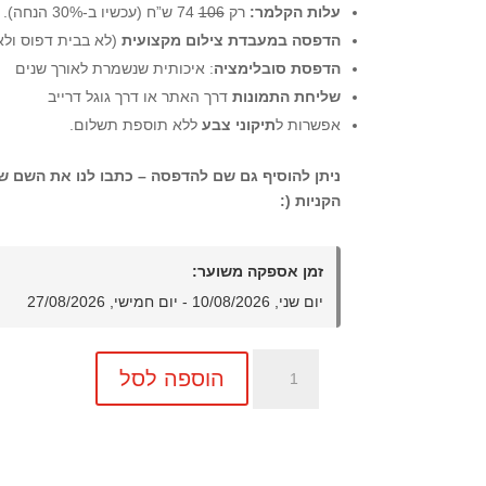
עלות הקלמר:
רק
106
74 ש”ח (עכשיו ב-30% הנחה).
הדפסה במעבדת צילום מקצועית
(לא בבית דפוס ולא 
הדפסת סובלימציה
: איכותית שנשמרת לאורך שנים
שליחת התמונות
דרך האתר או דרך גוגל דרייב
אפשרות ל
תיקוני צבע
ללא תוספת תשלום.
ניתן להוסיף גם שם להדפסה – כתבו לנו את השם 
הקניות (:
זמן אספקה משוער:
יום שני, 10/08/2026 - יום חמישי, 27/08/2026
כמות
הוספה לסל
של
קלמר
עץ
עם
תמונה