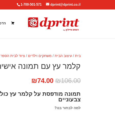
1-700-501-571
dprint@dprint.co.il
הדפ
בית
/
עיצוב הבית
/
משחקים וילדים
/
ציוד לבית הספר ו
קלמר עץ עם תמונה אישי
המחיר
המחיר
₪
74.00
₪
106.00
המקורי
הנוכחי
היה:
הוא:
₪74.00.
₪106.00.
צבעוניים
למה לבחור בנו?