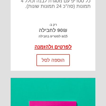
כל סטריפ עם מסגרת לבנה וכולל 4
תמונות (סה”כ 24 תמונות שונות).
רק ב-
90₪ לחבילה
₪15 לסטריפ בחבילה
לפרטים ולהזמנה
הוספה לסל