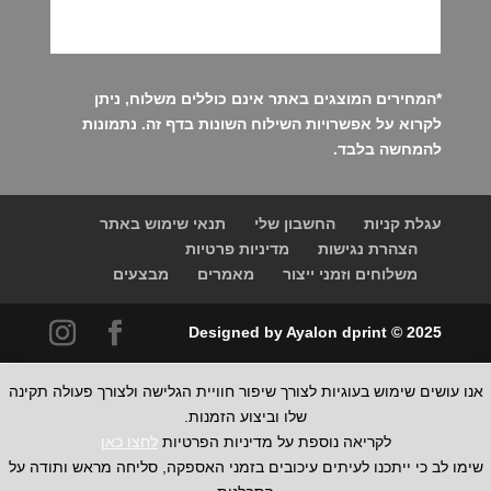
*
המחירים המוצגים באתר אינם כוללים משלוח, ניתן
לקרוא על אפשרויות השילוח השונות
בדף זה
. נתמונות
להמחשה בלבד.
עגלת קניות
החשבון שלי
תנאי שימוש באתר
הצהרת נגישות
מדיניות פרטיות
משלוחים וזמני ייצור
מאמרים
מבצעים
Designed by Ayalon dprint © 2025
אנו עושים שימוש בעוגיות לצורך שיפור חוויית הגלישה ולצורך פעולה תקינה
שלו וביצוע הזמנות.
לקריאה נוספת על מדיניות הפרטיות
לחצו כאן
שימו לב כי ייתכנו לעיתים עיכובים בזמני האספקה, סליחה מראש ותודה על