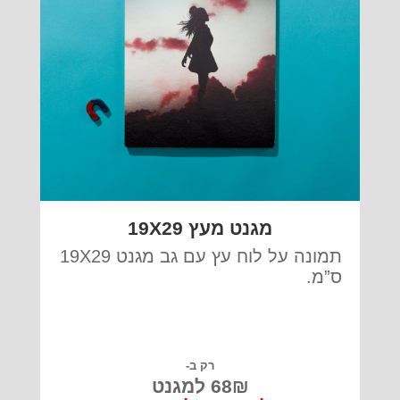
מגנט מעץ 19X29
תמונה על לוח עץ עם גב מגנט 19X29
ס”מ.
רק ב-
68₪ למגנט