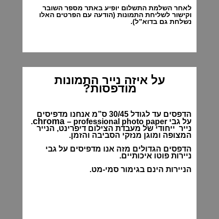
לאחר השלמת התשלום יופיע באתר מספר השובר
וקישור לשליחת התמונות (הודעה עם הפרטים האלו
נשלחת גם בדוא”ל).
על איזה נייר התמונות
מודפסות?
הדפסים עד לגודל 30/45 ס”מ אנחנו מדפיסים
chroma
על גבי
– professional photo paper.
נייר ייחודי של מעבדת הצילום דיפרינט, הנייר
המצופה ומוגן מנזקי הסביבה והזמן.
הדפסים הגדולים מזה אנו מדפיסים על גבי
ניירות פוטו איכותיים.
הניירות הינם בגימור סמי-מט.