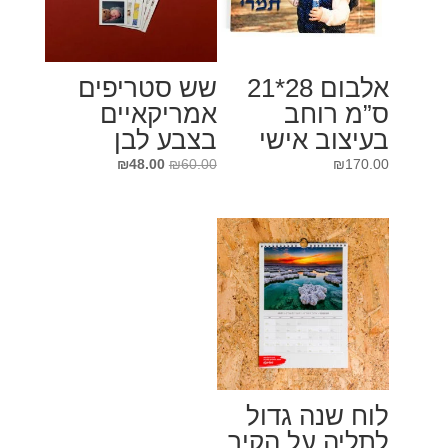
אלבום 28*21
שש סטריפים
ס”מ רוחב
אמריקאיים
בעיצוב אישי
בצבע לבן
המחיר
המחיר
₪
48.00
₪
60.00
₪
170.00
המקורי
הנוכחי
היה:
הוא:
₪48.00.
₪60.00.
לוח שנה גדול
לתליה על הקיר