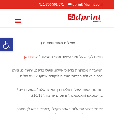
1-700-501-571
dprint@dprint.co.il
פתח סרגל
שאלות מאוד נפוצות (:
רוצים לקרוא על זמני הייצור וזמני המשלוח?
לחצו כאן
המעבדה ממוקמת בדפוס איילון, פועלי צדק 2, ירושלים, וניתן
לבחור בעגלת הקניות משלוח לנקודת איסוף או עם שליח.
תמונות אפשר לשלוח אלינו דרך האתר שלנו / בגוגל דרייב /
בוואטסאפ (וואטסאפ להדפסים עד גודל 10/15).
לאחר ביצוע התשלום באתר תקבלו (באתר ובדוא”ל) מספר