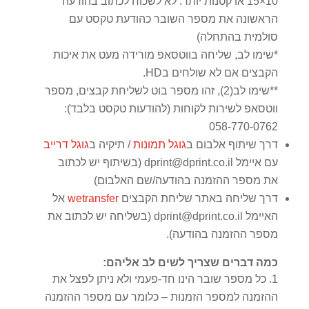
10×15 או קטנות יותר. לא לשכוח לכתוב בהודעה
הראשונה את מספר השובר כהודעת טקסט עם
סולמית בהתחלה)
*שימו לב, שליחה בווטסאפ מורידה מעט את איכות
הקבצים אם לא שולחים בHD.
**שימו לב(2), זהו מספר בוט לשליחת קבצים, מספר
ווטסאפ לשירות לקוחות (להודעות טקסט בלבד):
058-770-0762
דרך שיתוף אלבום ב
גוגל תמונות
/ תיקיה ב
גוגל דרייב
עם איימל dprint@dprint.co.il (בשיתוף יש לכתוב
את מספר ההזמנה בהודעה/שם האלבום)
דרך שליחה באתר שליחת הקבצים
wetransfer
אל
האיימל dprint@dprint.co.il (בשליחה יש לכתוב את
מספר ההזמנה בהודעה).
כמה דברים שצריך לשים לב אליהם:
כל מספר שובר הינו חד-פעמי ולא ניתן לפצל את
ההזמנה למספר הזמנות – כלומר עם מספר ההזמנה