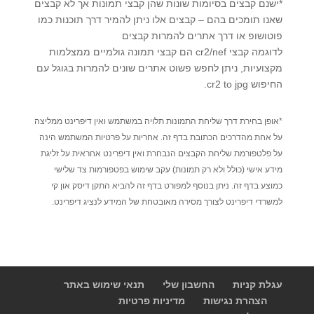
*ישנם קבצים בסיומות שונות שהן קבצי תמונות אך לא קבצים
שאנו תומכים בהם – קבצים אלו ניתן להמיר דרך תוכנות כמו
פוטושופ או דרך אתרים להמרות קבצים
לדוגמה קבצי cr2/nef הם קבצי תמונה גולמיים ממצלמות
מקצועיות, ניתן לחפש פשוט אתרים שונים להמרות בגוגל עם
החיפוש cr2 to jpg.
*אופן בחירת דרך שליחת התמונות תלויה במשתמש ואין דיפרינט ממליצה
על אחת מהדרכים הכתובת בדף זה. אחריות על פרטיות המשתמש הינה
על פלטפורמת שליחת הקבצים הנבחרת ואין דיפרינט אחראית על זליגת
מידע אישי (כולל ולא רק תמונות) עקב שימוש בפטפורמות צד שלישי
כמוצע בדף זה. ניתן בנוסף למפורט בדף זה להביא התקן דיסק און קי
למשרדי דיפרינט לצורך מסירה מאובטחת של המידע לנציג דיפרינט.
עגלת קניות
החשבון שלי
תנאי שימוש באתר
הצהרת נגישות
מדיניות פרטיות