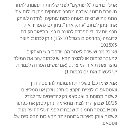
או ע”י כתיבת “X עותקים”
לפני
שליחת התמונות, לאחר
תשובת הבוט שעודכנו מספר העותקים ניתן לשלוח את
התמונות שרוצים באותה כמות עותקים, לחזרה לעותק
אחד ניתן לכתוב “עותק אחד”. ניתן גם להפריד את
הכמויות על ידי הפרדה למוצרים כמו בתיאור הקודם
לדוגמה (בהדפסים בגודל 10×15) ניתן לכתוב: מוצר
1015X5
ואז כל מה שישלח לאחר מכן יודפס ב-5 העתקים
למעבר לכמות או למוצר הבא יש לכתוב שוב את המילה
מוצר ואת תיאור המוצר… (אם עושים הפרדה לכמויות
יש לעשות זאת גם לכמות 1)
אנא שימו לב! בשליחת התמונות להדפסה דרך
וואטסאפ רזולוציית הקבצים תקטן ולכן אנו ממליצים
לשלוח תמונות בוואטסאפ רק להדפסים עד לגודל
10/15 שבהן הרזולוציה מתאימה. ניתן לסמן את כפתור
הHD במסך התמונות שנבחרו לפני השליחה על מנת
לשלוח אותן באיכות גבוהה יותר מהאיכות הבסיסית של
ווטסאפ.