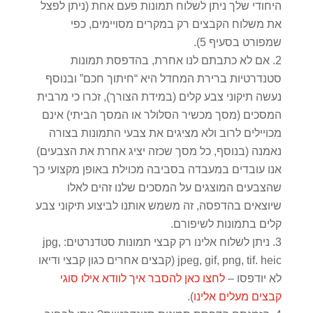
היחודי שלך ניתן לשלוח תמונות פעם אחת (ניתן לפצל
את משלוח הקבצים רק במקרים מסויימים, כפי
שמפורט בסעיף 5).
אם לא כתבתם לנו אחרת, בהדפסת תמונות
סטנדרטיות ברירת המחדל היא “חיתוך חכם” ובנוסף
נעשה תיקוני צבע קלים (במידת הצורך), זכרו כי מרבית
המסכים (מסך מכשיר הסלולר או המסך הביתי) אינם
מכויילים לרוב ולא מציגים את צבעי התמונות בצורה
נאמנה (בנוסף, כל מסך שכזה יציג אחרת את הצבעים)
אנו עובדים במעבדה בסביבה מכוילת באופן מקצועי כך
שהצבעים המוצגים על המסכים שלנו זהים לאלו
שיוצאים בהדפסה, זה משמש אותנו לביצוע תיקוני צבע
קלים בתמונות לשיפורם.
ניתן לשלוח אלינו רק קבצי תמונות סטדנרטים: jpg,
jpeg, gif, png, tif. heic (קבצים אחרים כגון קבצי ודיאו
לא יודפסו –
לחצו כאן להסבר איך לוודא אילו סוגי
קבצים מעלים אלינו
).