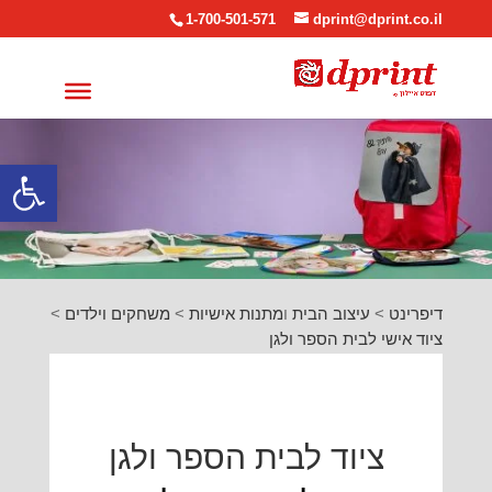
1-700-501-571
dprint@dprint.co.il
פתח סרגל
דיפרינט
>
עיצוב הבית
ו
מתנות אישיות
>
משחקים וילדים
>
ציוד אישי לבית הספר ולגן
ציוד לבית הספר ולגן