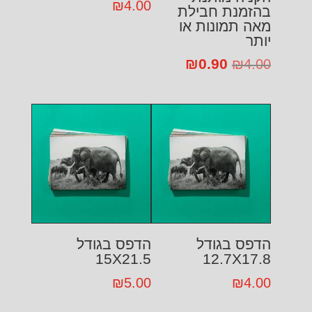
₪
4.00
בהזמנת חבילת
מאה תמונות או
יותר
0.90
המחיר
₪
המחיר
₪
4.00
המקורי
הנוכחי
היה:
הוא:
₪0.90.
₪4.00.
הדפס בגודל
הדפס בגודל
15X21.5
12.7X17.8
₪
5.00
₪
4.00