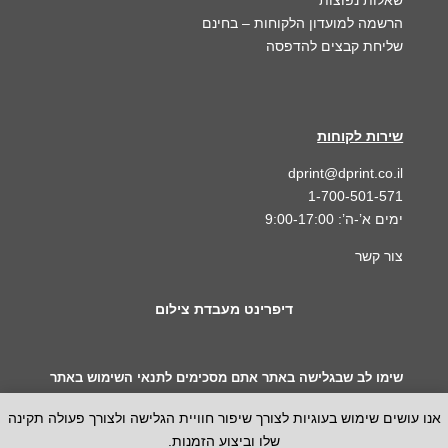
הרשמה למועדון הלקוחות
– בחינם
שליחת קבצים להדפסה
שירות לקוחות
dprint@dprint.co.il
1-700-501-571
ימים א’-ה’: 9:00-17:00
צור קשר
דיפרינט מעבדת צילום
שימו לב שבגלישה באתר אתם מסכימים לתנאי השימוש באתר
כפי שמופיעים בדף תנאי השימוש.
אנו עושים שימוש בעוגיות לצורך שיפור חוויית הגלישה ולצורך פעולה תקינה
*
חלק מהמחירים המופיעים באתר כ-“מחיר לתמונה” הינם מותנים
שלו וביצוע הזמנות.