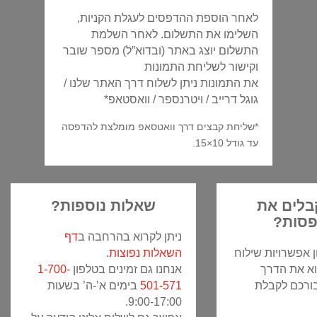
לאחר הוספת ההדפסים לעגלת הקניות,
השלימו את התשלום. לאחר השלמת
התשלום יוצג באתר (ובדוא”ל) מספר שובר
וקישור לשליחת התמונות
את התמונות ניתן לשלוח דרך האתר שלנו /
גוגל דרייב / ויטרנספר / וואסטאפ*
*שליחת קבצים דרך וואטסאפ מומלצת להדפסה
עד גודל 10×15.
בלים את
שאלות נוספות?
סות?
ניתן לקרוא בהרחבה ב
דף
ן אפשרויות שילוח
השאלות נפוצות
.
וא את הדרך
אנחנו גם זמינים בטלפון
1-700-
בורכם לקבלת
501-571
בימים א’-ה’ בשעות
9:00-17:00.