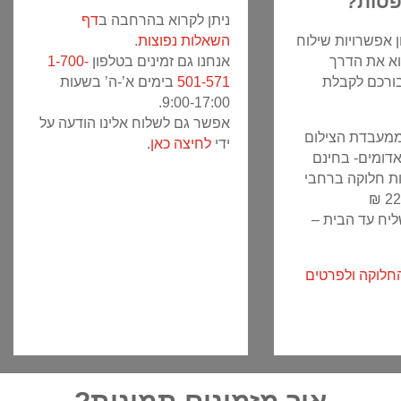
סות?
ניתן לקרוא בהרחבה ב
דף
ן אפשרויות שילוח
השאלות נפוצות
.
וא את הדרך
אנחנו גם זמינים בטלפון
1-700-
בורכם לקבלת
501-571
בימים א’-ה’ בשעות
9:00-17:00.
אפשר גם לשלוח אלינו הודעה על
 ממעבדת הצילום
ידי
לחיצה כאן
.
דומים- בחינם
ות חלוקה ברחבי
ליח עד הבית –
החלוקה ולפרטים