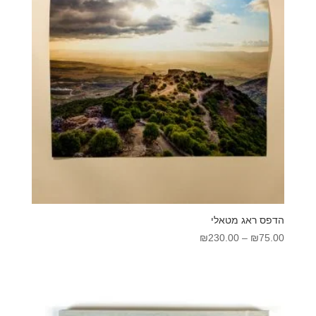
הדפס ראג מטאלי
טווח
₪
230.00
–
₪
75.00
מחירים:
עד