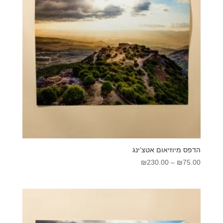
הדפס מיוזיאום אטצ’ינג
טווח
₪
230.00
–
₪
75.00
מחירים:
עד