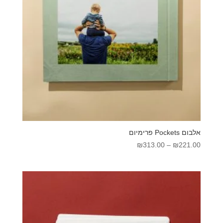
אלבום Pockets פרימיום
טווח
₪
313.00
–
₪
221.00
מחירים:
עד