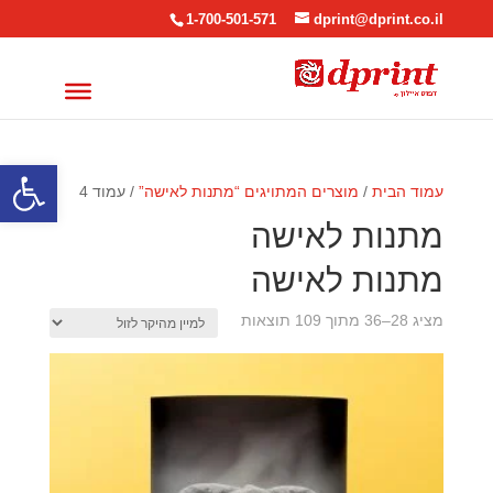
1-700-501-571
dprint@dprint.co.il
פתח סרגל
עמוד הבית
/
מוצרים המתויגים “מתנות לאישה”
/ עמוד 4
מתנות לאישה
מתנות לאישה
ממוין
מציג 28–36 מתוך 109 תוצאות
לפי
מחיר:
מהיקר
לזול