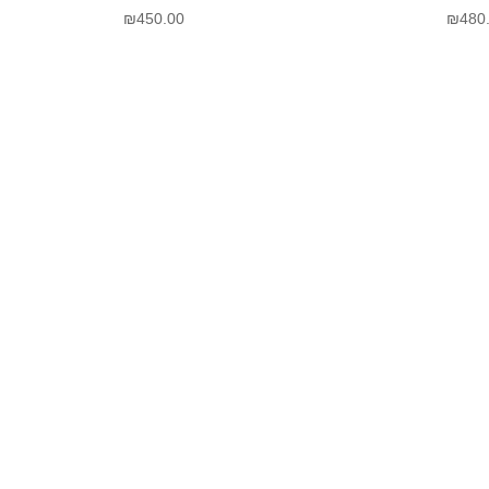
₪
450.00
₪
480