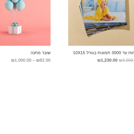
300 תמונות בגודל 10X15
שובר מתנה
המחיר
המחיר
טווח
₪
1,000.00
–
₪
82.00
₪
1,230.00
₪
3,000
המקורי
הנוכחי
מחירים
היה:
הוא:
₪3,000.00.
₪1,230.00.
עד