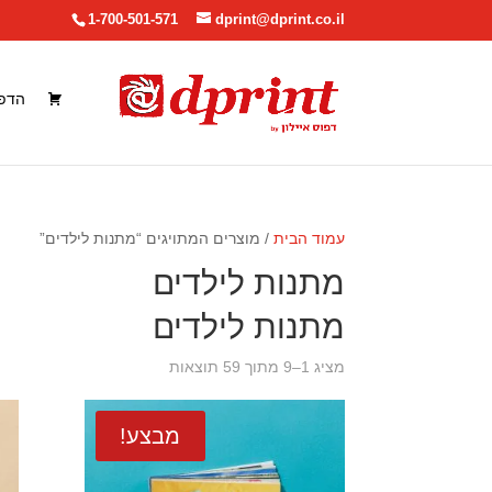
1-700-501-571
dprint@dprint.co.il
הדפ
עמוד הבית
/ מוצרים המתויגים “מתנות לילדים”
מתנות לילדים
מתנות לילדים
ממוין
מציג 1–9 מתוך 59 תוצאות
לפי
מחיר:
מבצע!
מהיקר
לזול