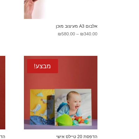
אלבום A3 מעיצוב מוכן
טווח
₪
580.00
–
₪
340.00
מחירים:
עד
מבצע!
הדפסת 20 טיילס אישי
הדפסת עד 