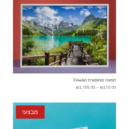
תמונה ממוסגרת FineArt
טווח
₪
1,705.00
–
₪
170.00
מחירים:
עד
מבצע!