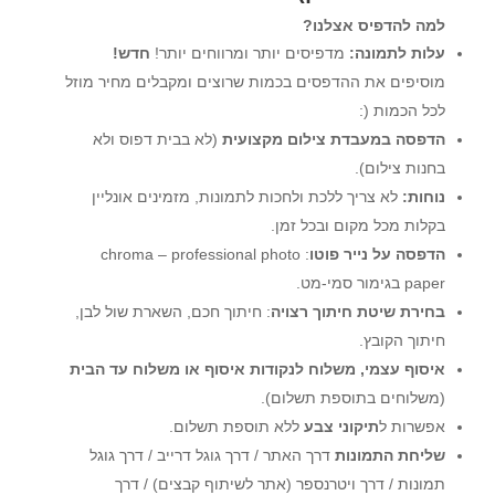
למה להדפיס אצלנו?
עלות לתמונה:
מדפיסים יותר ומרווחים יותר!
חדש!
מוסיפים את ההדפסים בכמות שרוצים ומקבלים מחיר מוזל
לכל הכמות (:
הדפסה במעבדת צילום מקצועית
(לא בבית דפוס ולא
בחנות צילום).
נוחות:
לא צריך ללכת ולחכות לתמונות, מזמינים אונליין
בקלות מכל מקום ובכל זמן.
הדפסה על נייר פוטו
: chroma – professional photo
paper בגימור סמי-מט.
בחירת שיטת חיתוך רצויה
: חיתוך חכם, השארת שול לבן,
חיתוך הקובץ.
איסוף עצמי, משלוח לנקודות איסוף או משלוח עד הבית
(משלוחים בתוספת תשלום).
אפשרות ל
תיקוני צבע
ללא תוספת תשלום.
שליחת התמונות
דרך האתר / דרך גוגל דרייב / דרך גוגל
תמונות / דרך ויטרנספר (אתר לשיתוף קבצים) / דרך