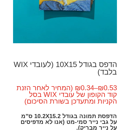
הדפס בגודל 10X15 (לעובדי WIX
בלבד)
0.53
₪
–
₪
0.34 (המחיר לאחר הזנת
קוד הקופון של עובדי WIX בסל
הקניות ומתעדכן בשורת הסיכום)
הדפסת תמונה בגודל 10.2X15.2 ס”מ
על גבי נייר סמי-מט (אנו לא מדפיסים
על נייר מבריק).