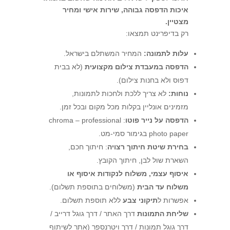
איכות הדפסה גבוהה, שירות אישי ומחיר
מצטיין.
רק בדיפרינט תמצאו:
עלות לתמונה:
המחיר המשתלם בישראל.
הדפסה במעבדת צילום מקצועית
(לא בבית
דפוס ולא בחנות צילום).
נוחות:
לא צריך ללכת ולחכות לתמונות,
מזמינים אונליין בקלות מכל מקום ובכל זמן.
הדפסה על נייר פוטו
: chroma – professional
photo paper בגימור סמי-מט.
בחירת שיטת חיתוך רצויה
: חיתוך חכם,
השארת שול לבן, חיתוך הקובץ.
איסוף עצמי, משלוח לנקודות איסוף או
משלוח עד הבית
(משלוחים בתוספת תשלום).
אפשרות ל
תיקוני צבע
ללא תוספת תשלום.
שליחת התמונות
דרך האתר / דרך גוגל דרייב /
דרך גוגל תמונות / דרך ויטרנספר (אתר לשיתוף