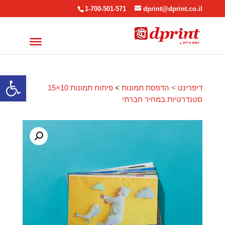
1-700-501-571
dprint@dprint.co.il
פתח סרגל
דיפרינט
>
הדפסת תמונות
>
פיתוח תמונות 10×15
סטנדרטיות במחיר חברתי