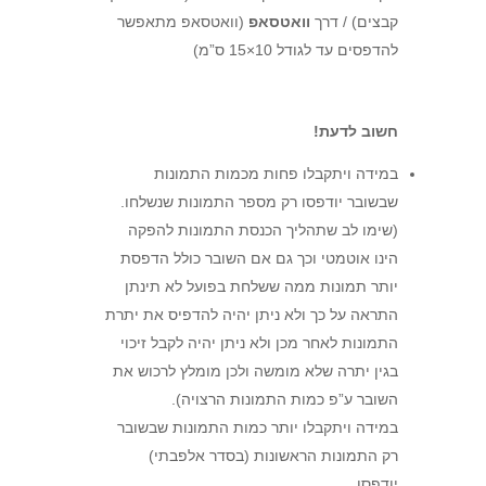
קבצים) / דרך
וואטסאפ
(וואטסאפ מתאפשר
להדפסים עד לגודל 10×15 ס”מ)
חשוב לדעת!
במידה ויתקבלו פחות מכמות התמונות
שבשובר יודפסו רק מספר התמונות שנשלחו.
(שימו לב שתהליך הכנסת התמונות להפקה
הינו אוטמטי וכך גם אם השובר כולל הדפסת
יותר תמונות ממה ששלחת בפועל לא תינתן
התראה על כך ולא ניתן יהיה להדפיס את יתרת
התמונות לאחר מכן ולא ניתן יהיה לקבל זיכוי
בגין יתרה שלא מומשה ולכן מומלץ לרכוש את
השובר ע”פ כמות התמונות הרצויה).
במידה ויתקבלו יותר כמות התמונות שבשובר
רק התמונות הראשונות (בסדר אלפבתי)
יודפסו.