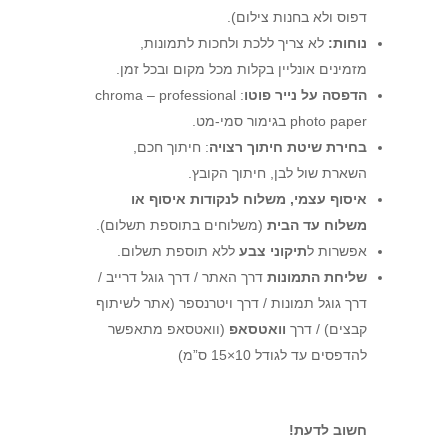
דפוס ולא בחנות צילום).
נוחות:
לא צריך ללכת ולחכות לתמונות,
מזמינים אונליין בקלות מכל מקום ובכל זמן.
הדפסה על נייר פוטו
: chroma – professional
photo paper בגימור סמי-מט.
בחירת שיטת חיתוך רצויה
: חיתוך חכם,
השארת שול לבן, חיתוך הקובץ.
איסוף עצמי, משלוח לנקודות איסוף או
משלוח עד הבית
(משלוחים בתוספת תשלום).
אפשרות ל
תיקוני צבע
ללא תוספת תשלום.
שליחת התמונות
דרך האתר / דרך גוגל דרייב /
דרך גוגל תמונות / דרך ויטרנספר (אתר לשיתוף
קבצים) / דרך
וואטסאפ
(וואטסאפ מתאפשר
להדפסים עד לגודל 10×15 ס”מ)
חשוב לדעת!