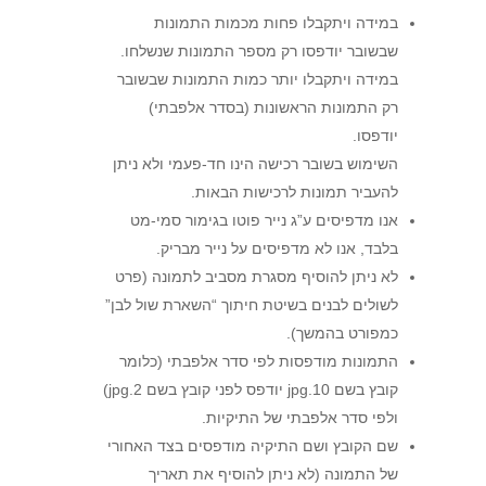
במידה ויתקבלו פחות מכמות התמונות
שבשובר יודפסו רק מספר התמונות שנשלחו.
במידה ויתקבלו יותר כמות התמונות שבשובר
רק התמונות הראשונות (בסדר אלפבתי)
יודפסו.
השימוש בשובר רכישה הינו חד-פעמי ולא ניתן
להעביר תמונות לרכישות הבאות.
אנו מדפיסים ע”ג נייר פוטו בגימור סמי-מט
בלבד, אנו לא מדפיסים על נייר מבריק.
לא ניתן להוסיף מסגרת מסביב לתמונה (פרט
לשולים לבנים בשיטת חיתוך “השארת שול לבן”
כמפורט בהמשך).
התמונות מודפסות לפי סדר אלפבתי (כלומר
קובץ בשם 10.jpg יודפס לפני קובץ בשם 2.jpg)
ולפי סדר אלפבתי של התיקיות.
שם הקובץ ושם התיקיה מודפסים בצד האחורי
של התמונה (לא ניתן להוסיף את תאריך