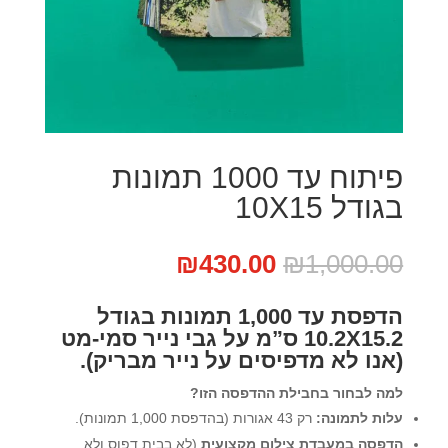
פיתוח עד 1000 תמונות
בגודל 10X15
המחיר
המחיר
₪
430.00
₪
1,000.00
המקורי
הנוכחי
היה:
הוא:
הדפסת עד 1,000 תמונות בגודל
₪430.00.
₪1,000.00.
10.2X15.2 ס”מ על גבי נייר סמי-מט
(אנו לא מדפיסים על נייר מבריק).
למה לבחור בחבילת ההדפסה הזו?
עלות לתמונה:
רק 43 אגורות (בהדפסת 1,000 תמונות).
הדפסה במעבדת צילום מקצועית
(לא בבית דפוס ולא