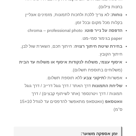
בחנות צילום).
נוחות:
לא צריך ללכת ולחכות לתמונות, מזמינים אונליין
בקלות מכל מקום ובכל זמן.
הדפסה על נייר פוטו
: chroma – professional photo
paper בגימור סמי-מט.
בחירת שיטת חיתוך רצויה
: חיתוך חכם, השארת שול לבן,
חיתוך הקובץ.
איסוף עצמי, משלוח לנקודות איסוף או משלוח עד הבית
(משלוחים בתוספת תשלום).
אפשרות ל
תיקוני צבע
ללא תוספת תשלום.
שליחת התמונות
דרך האתר / דרך גוגל דרייב / דרך גוגל
תמונות / דרך ויטרנספר (אתר לשיתוף קבצים) / דרך
וואטסאפ
(וואטסאפ מתאפשר להדפסים עד לגודל 10×15
ס”מ)
זמן אספקה משוער: