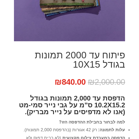
פיתוח עד 2000 תמונות
בגודל 10X15
המחיר
המחיר
₪
840.00
₪
2,000.00
המקורי
הנוכחי
היה:
הוא:
הדפסת עד 2,000 תמונות בגודל
₪840.00.
₪2,000.00.
10.2X15.2 ס”מ על גבי נייר סמי-מט
(אנו לא מדפיסים על נייר מבריק).
למה לבחור בחבילת ההדפסה הזו?
עלות לתמונה:
רק 42 אגורות (בהדפסת 2,000 תמונות).
הדפסה במעבדת צילום מקצועית
(לא בבית דפוס ולא