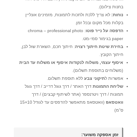
בחנות צילום).
נוחות:
לא צריך ללכת ולחכות לתמונות, מזמינים אונליין
בקלות מכל מקום ובכל זמן.
הדפסה על נייר פוטו
: chroma – professional photo
paper בגימור סמי-מט.
בחירת שיטת חיתוך רצויה
: חיתוך חכם, השארת שול לבן,
חיתוך הקובץ.
איסוף עצמי, משלוח לנקודות איסוף או משלוח עד הבית
(משלוחים בתוספת תשלום).
אפשרות ל
תיקוני צבע
ללא תוספת תשלום.
שליחת התמונות
דרך האתר / דרך גוגל דרייב / דרך גוגל
תמונות / דרך ויטרנספר (אתר לשיתוף קבצים) / דרך
וואטסאפ
(וואטסאפ מתאפשר להדפסים עד לגודל 10×15
ס”מ)
זמן אספקה משוער: