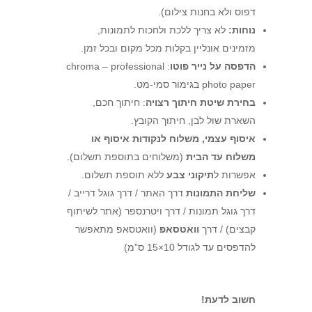
דפוס ולא בחנות צילום).
נוחות:
לא צריך ללכת ולחכות לתמונות,
מזמינים אונליין בקלות מכל מקום ובכל זמן.
הדפסה על נייר פוטו
: chroma – professional
photo paper בגימור סמי-מט.
בחירת שיטת חיתוך רצויה
: חיתוך חכם,
השארת שול לבן, חיתוך הקובץ.
איסוף עצמי, משלוח לנקודות איסוף או
משלוח עד הבית
(משלוחים בתוספת תשלום).
אפשרות ל
תיקוני צבע
ללא תוספת תשלום.
שליחת התמונות
דרך האתר / דרך גוגל דרייב /
דרך גוגל תמונות / דרך ויטרנספר (אתר לשיתוף
קבצים) / דרך
וואטסאפ
(וואטסאפ מתאפשר
להדפסים עד לגודל 10×15 ס”מ)
חשוב לדעת!