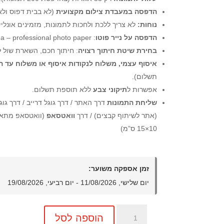
הדפסה במעבדת צילום מקצועית
(לא בבית דפוס ולא 
נוחות:
לא צריך ללכת ולחכות לתמונות, מזמינים אונליי
הדפסה על נייר פוטו
: chroma – professional photo paper בגימור סמי-מט.
בחירת שיטת חיתוך רצויה
: חיתוך חכם, השארת שול לב
איסוף עצמי, משלוח לנקודות איסוף או משלוח עד ה
תשלום).
אפשרות ל
תיקוני צבע
ללא תוספת תשלום.
שליחת התמונות
דרך האתר / דרך גוגל דרייב / דרך גוג
(אתר לשיתוף קבצים) / דרך
וואטסאפ
(וואטסאפ מתאפ
10×15 ס”מ)
זמן אספקה משוער:
יום שלישי, 11/08/2026 - יום רביעי, 19/08/2026
כמות
הוספה לסל
של