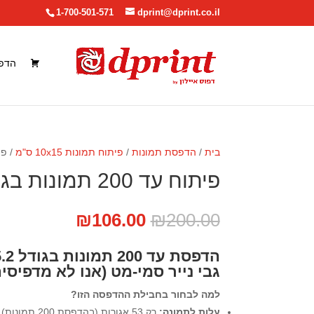
1-700-501-571
dprint@dprint.co.il
הדפ
בית
/
הדפסת תמונות
/
פיתוח תמונות 10x15 ס"מ
/ פיתוח עד
פיתוח עד 200 תמונות בגודל 10X15
המחיר
המחיר
₪
106.00
₪
200.00
המקורי
הנוכחי
היה:
הוא:
₪106.00.
₪200.00.
גבי נייר סמי-מט (אנו לא מדפיסים
למה לבחור בחבילת ההדפסה הזו?
עלות לתמונה:
רק 53 אגורות (בהדפסת 200 תמונות).