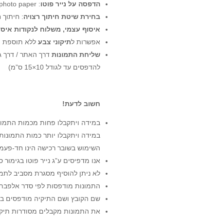
הדפסה על נייר פוטו
: chroma – professional photo paper בגימור סמי-מט.
בחירת שיטת חיתוך רצויה
: חיתוך 
איסוף עצמי, משלוח לנקודות איסו
אפשרות ל
תיקוני צבע
ללא תוספת ת
שליחת התמונות
דרך האתר / דרך גו
להדפסים עד לגודל 10×15 ס”מ)
חשוב לדעת!
במידה ויתקבלו פחות מכמות התמונ
במידה ויתקבלו יותר כמות התמונות
השימוש בשובר רכישה הינו חד-פעמי 
אנו מדפיסים ע”ג נייר פוטו בגימור 
לא ניתן להוסיף מסגרת מסביב לתמו
התמונות מודפסות לפי סדר אלפבתי (כלומר קובץ בשם 10.jpg יודפס לפני קובץ
שם הקובץ ושם התיקיה מודפסים בצ
את התמונות מקבלים מסודרות תיקיה