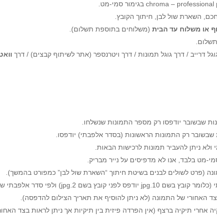
חכם, השארת שול לבן, חיתוך הקובץ.
ף או משלוח עד הבית
(משלוחים בתוספת תשלום).
שלום.
גל דרייב / דרך גוגל תמונות / דרך ויטרנספר (אתר לשיתוף קבצים) / דרך
וואט
ות שבשובר יודפסו רק מספר התמונות שנשלחו.
 שבשובר רק התמונות הראשונות (בסדר אלפבתי) יודפסו.
ולא ניתן להעביר תמונות לרכישות הבאות.
סמי-מט בלבד, אנו לא מדפיסים על נייר מבריק.
נה (פרט לשולים לבנים בשיטת חיתוך “השארת שול לבן” כמפורט בהמשך).
 בשם 2.jpg) ולפי סדר אלפבתי של התיקיות.
ד האחורי של התמונה (לא ניתן להוסיף את תאריך הצילום להדפסה).
 אחרי תיקיה ברצף (אין הפרדה פיזית בין תיקיות אך ניתן לראות בצד האחו