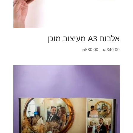
אלבום A3 מעיצוב מוכן
טווח
₪
580.00
–
₪
340.00
מחירים:
עד