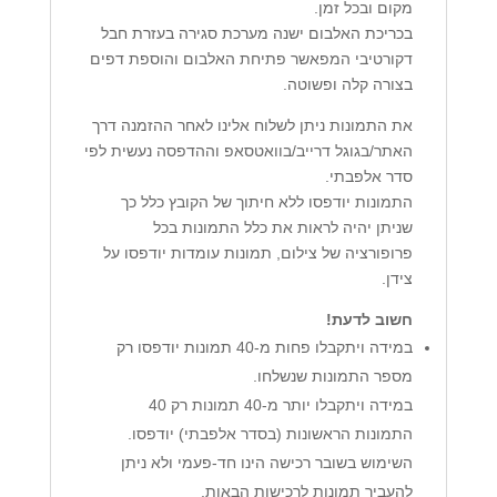
מקום ובכל זמן.
בכריכת האלבום ישנה מערכת סגירה בעזרת חבל
דקורטיבי המפאשר פתיחת האלבום והוספת דפים
בצורה קלה ופשוטה.
את התמונות ניתן לשלוח אלינו לאחר ההזמנה דרך
האתר/בגוגל דרייב/בוואטסאפ וההדפסה נעשית לפי
סדר אלפבתי.
התמונות יודפסו ללא חיתוך של הקובץ כלל כך
שניתן יהיה לראות את כלל התמונות בכל
פרופורציה של צילום, תמונות עומדות יודפסו על
צידן.
חשוב לדעת!
במידה ויתקבלו פחות מ-40 תמונות יודפסו רק
מספר התמונות שנשלחו.
במידה ויתקבלו יותר מ-40 תמונות רק 40
התמונות הראשונות (בסדר אלפבתי) יודפסו.
השימוש בשובר רכישה הינו חד-פעמי ולא ניתן
להעביר תמונות לרכישות הבאות.