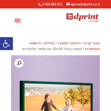
1-700-501-571
dprint@dprint.co.il
פתח סרגל
עמוד הבית
/
הדפסת תמונות
/
הגדלות
/
הדפסות
ממוסגרות
/ תמונה בגודל 30×30 עם מסגור אלומיניום