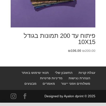
פיתוח עד 200 תמונות בגודל
10X15
המחיר
המחיר
₪
106.00
₪
200.00
המקורי
הנוכחי
היה:
הוא:
₪106.00.
₪200.00.
עגלת קניות
החשבון שלי
תנאי שימוש באתר
הצהרת נגישות
מדיניות פרטיות
משלוחים וזמני ייצור
מאמרים
מבצעים
Designed by Ayalon dprint © 2025