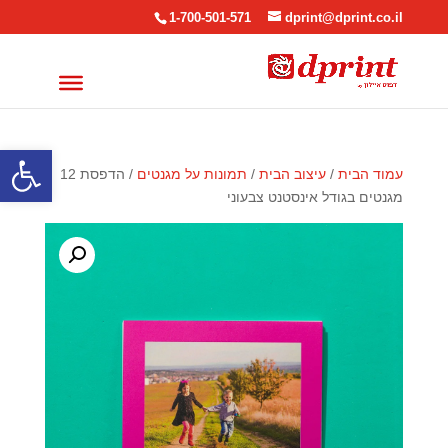
1-700-501-571
dprint@dprint.co.il
פתח סרגל
עמוד הבית
/
עיצוב הבית
/
תמונות על מגנטים
/ הדפסת 12
מגנטים בגודל אינסטנט צבעוני