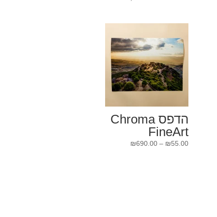
מחירים:
עד
הדפס Chroma
FineArt
טווח
₪
690.00
–
₪
55.00
מחירים:
עד