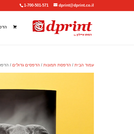
1-700-501-571
dprint@dprint.co.il
הדפ
עמוד הבית
/
הדפסת תמונות
/
הדפסים גדולים
/ הדפס ת