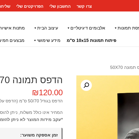
צרו קשר
החשבון שלי
הפרויקטים שלי
שליחת
סת תמונות
אלבומים דיגיטליים
עיצוב הבית
מתנות אישיות
פיתוח תמונות 10x15 ס"מ
מידע שימושי
מבצעים חמים
מונה 50X70
הדפס תמונה 50X70
₪
120.00
הדפס בגודל 50/70 ס”מ (הדפס על נייר פוטו סמי-מט)
המחיר אינו כולל משלוח, ניתן להוס
*עקב מידות המוצר לא ניתן להזמי
זמן אספקה משוער: