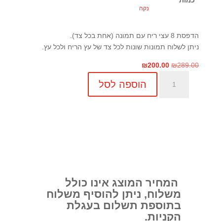
נקה
הדפסת 8 עצי ריח עם תמונה (אחת בכל צד).
ניתן לשלוח תמונות שונות לכל צד של עץ הריח ולכל עץ.
המחיר
המחיר
₪
200.00
₪
289.00
כמות
המקורי
הנוכחי
הוספה לסל
של
היה:
הוא:
עץ
₪289.00.
₪200.00.
ריח
לרכב
עם
תמונה
אישית
המחיר המוצג אינו כולל
משלוח, ניתן להוסיף משלוח
בתוספת תשלום בעגלת
הקניות.