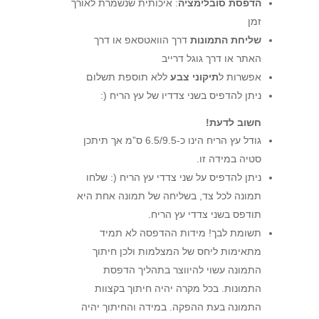
הדפסת סובלימציה
: איכותית שנשמרת לאורך
זמן
שליחת התמונות
דרך הוואטסאפ או דרך
האתר או דרך גוגל דרייב
אפשרות ל
תיקוני צבע
ללא תוספת תשלום
ניתן להדפיס בשני צדדיו של עץ הריח (:
חשוב לדעת!
גודל עץ הריח הינו כ-6.5/9.5 ס”מ אך תיתכן
סטיה במידה זו.
ניתן להדפיס על שני צדדי עץ הריח (: שלחו
תמונה לכל צד, בשליחה של תמונה אחת היא
תודפס בשני צדדי עץ הריח.
תשומת לבך! מידות ההדפסה לא תמיד
מתאימות ליחס של המצלמות ולכן חיתוך
התמונה עשוי להיווצר בתהליך הדפסת
התמונות. בכל מקרה יהיה חיתוך בקצוות
התמונה בעת ההפקה. במידה והחיתוך יהיה