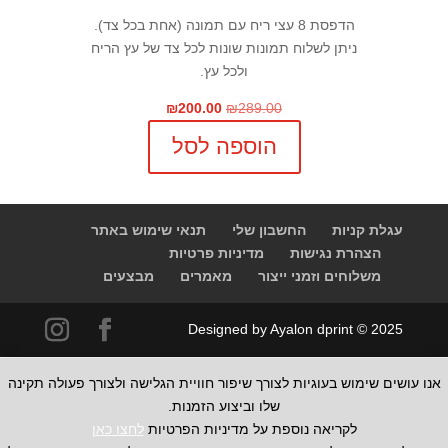
הדפסת 8 עצי ריח עם תמונה (אחת בכל צד).
ניתן לשלוח תמונות שונות לכל צד של עץ הריח
ולכל עץ.
המחיר
המחיר
₪
200.00
₪
289.00
המקורי
הנוכחי
הוספה לסל
היה:
הוא:
₪200.00.
₪289.00.
עגלת קניות
החשבון שלי
תנאי שימוש באתר
הצהרת נגישות
מדיניות פרטיות
משלוחים וזמני ייצור
מאמרים
מבצעים
Designed by Ayalon dprint © 2025
אנו עושים שימוש בעוגיות לצורך שיפור חוויית הגלישה ולצורך פעולה תקינה
שלו וביצוע הזמנות.
לקריאה נוספת על מדיניות הפרטיות
לחצו כאן