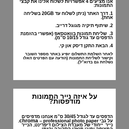
אנו מציעים 4 אפשרויות לשלוח אלינו את קבצי
התמונות:
1. דרך האתר (ניתן לשלוח עד 20GB בשליחה
אחת).
2. שיתוף תיקיה מגוגל דרייב.
3. שליחת תמונות בוואטסאפ (אפשרי בהזמנת
הדפסים עד גודל 10/15 ס”מ).
4. הבאת התקן דיסק און קי.
לאחר השלמת התשלום יופיע באתר מספר השובר
וקישור לשליחת התמונות (הודעה עם הפרטים האלו
נשלחת גם בדוא”ל).
על איזה נייר התמונות
מודפסות?
הדפסים עד לגודל 30/45 ס”מ אנחנו מדפיסים
chroma
על גבי
– professional photo paper.
נייר ייחודי של מעבדת הצילום דיפרינט, הנייר
המצופה ומוגן מנזקי הסביבה והזמן.