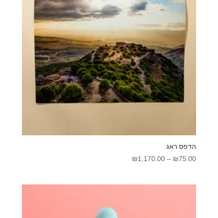
הדפס ראג
טווח
₪
1,170.00
–
₪
75.00
מחירים:
עד