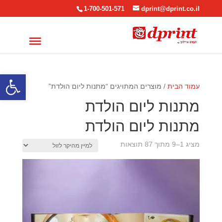
1-700-501-571
dprint@dprint.co.il
פתח סרגל
עמוד הבית
/ מוצרים המתויגים “מתנות ליום הולדת”
מתנות ליום הולדת
מתנות ליום הולדת
ממוין
מציג 1–9 מתוך 87 תוצאות
לפי
מחיר:
מהיקר
לזול