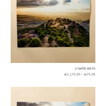
הדפס פלאטיין
טווח
₪
1,170.00
–
₪
75.00
מחירים:
עד