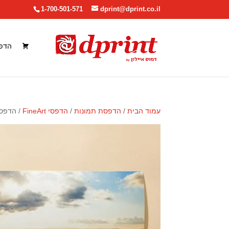
1-700-501-571
dprint@dprint.co.il
הדפ
עמוד הבית
/
הדפסת תמונות
/
הדפסי FineArt
/ הדפס 