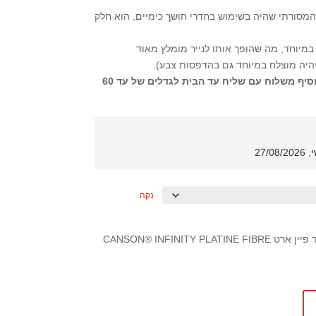
המסורתי שהיה בשימוש בחדרי חושך כימיים, הוא חלק
 במיוחד, מה שהופך אותו לנייר מומלץ מאוד
יהיה מוצלח במיוחד גם בהדפסות צבע).
המחיר אינו כולל משלוח, ניתן להוסיף משלוח עם שליח עד הבית לגדלים של עד 60
נקה
תמונה בגודל 20/30 ס”מ על גבי נייר פיין ארט CANSON® INFINITY PLATINE FIBRE