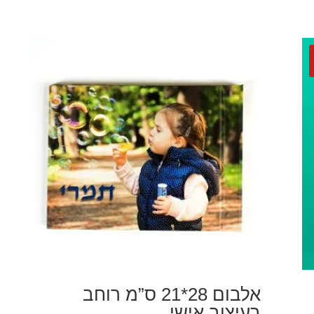
אלבום 28*21 ס”מ רוחב
בעיצוב אישי