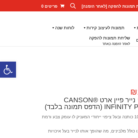
 תמונות להפקה [לאחר הזמנה]
פריטים 0
תמונות לעיצוב קירות
לוחות שנה
שליחת תמונות להפקה
לאחר הזמנה באתר
פתח סרגל
טווח
₪
מחירים:
תמונה מודפסת על גבי נייר פיין ארט CANSON®
דפס תמונה בלבד)
עד
נייר פלטינום מסורתי העשוי מ-100% כותנה ובעל ציפוי ייחודי המעניק לו עומק צבע ורמת
ו כולל מלבינים, מה שהופך אותו לנייר בעל איכויות