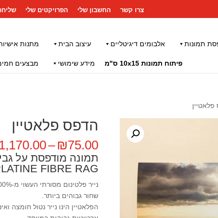
צרו קשר
החשבון שלי
הפרויקטים שלי
שליחת
סת תמונות
אלבומים דיגיטליים
עיצוב הבית
מתנות אישיות
פיתוח תמונות 10x15 ס"מ
מידע שימושי
מבצעים חמים
פלאטיין
הדפס פלאטיין
1,170.00
–
₪
75.00
INFINITY PLATINE FIBRE RAG (ה
שחור גבוהים ביותר.
הפלאטיין הינו נייר נטול חומצה ואינ