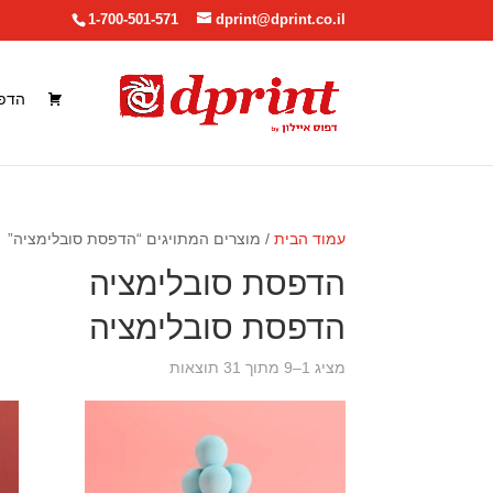
1-700-501-571
dprint@dprint.co.il
הדפ
עמוד הבית
/ מוצרים המתויגים “הדפסת סובלימציה”
הדפסת סובלימציה
הדפסת סובלימציה
ממוין
מציג 1–9 מתוך 31 תוצאות
לפי
מחיר:
מהיקר
לזול