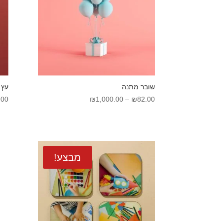
שובר מתנה
עץ 
טווח
.00
₪
1,000.00
–
₪
82.00
מחירים:
עד
מבצע!