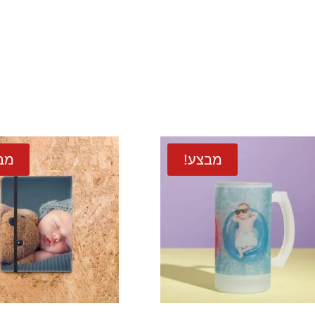
מבצע!
מב