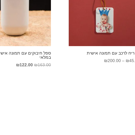
ריח לרכב עם תמונה אישית
ספל חיבוקים עם תמונה אישי
במלאי
טווח
₪
200.00
–
₪
45
המחיר
המחיר
₪
122.00
₪
163.00
מחירים:
המקורי
הנוכחי
היה:
הוא:
עד
₪122.00.
₪163.00.