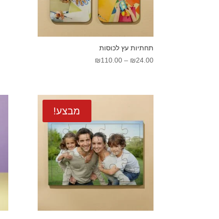
תחתיות עץ לכוסות
טווח
₪
110.00
–
₪
24.00
מחירים:
עד
מבצע!