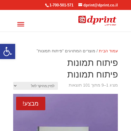
1-700-501-571
dprint@dprint.co.il
פתח סרגל
עמוד הבית
/ מוצרים המתויגים “פיתוח תמונות”
פיתוח תמונות
פיתוח תמונות
ממוין
מציג 1–9 מתוך 101 תוצאות
לפי
מחיר:
מבצע!
מהיקר
לזול