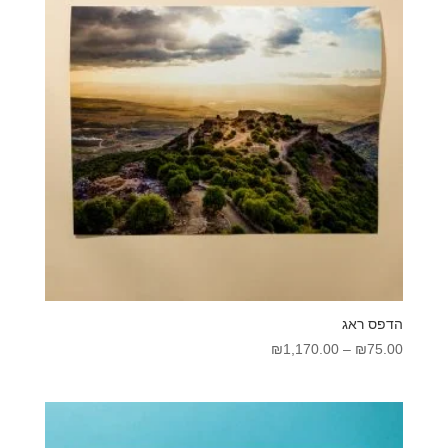
הדפס ראג
טווח
₪
1,170.00
–
₪
75.00
מחירים:
עד