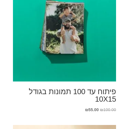
פיתוח עד 100 תמונות בגודל
10X15
המחיר
המחיר
₪
55.00
₪
100.00
המקורי
הנוכחי
היה:
הוא: