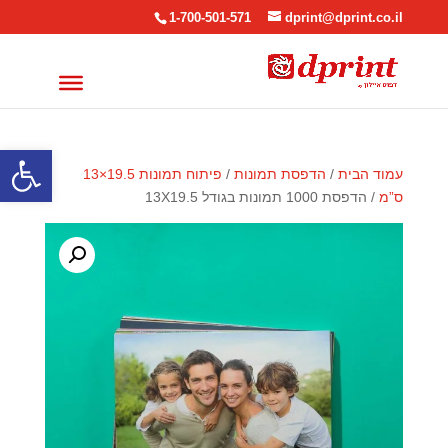
1-700-501-571
dprint@dprint.co.il
פתח סרגל
עמוד הבית
/
הדפסת תמונות
/
פיתוח תמונות 19.5×13
ס”מ
/ הדפסת 1000 תמונות בגודל 13X19.5