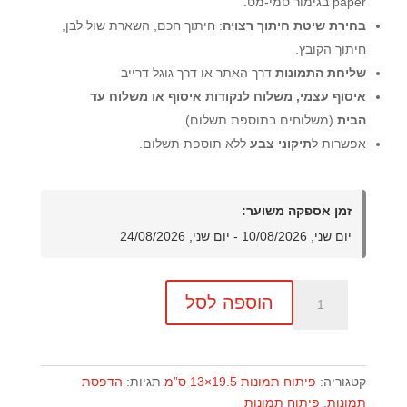
paper בגימור סמי-מט.
בחירת שיטת חיתוך רצויה
: חיתוך חכם, השארת שול לבן,
חיתוך הקובץ.
שליחת התמונות
דרך האתר או דרך גוגל דרייב
איסוף עצמי, משלוח לנקודות איסוף או משלוח עד
הבית
(משלוחים בתוספת תשלום).
אפשרות ל
תיקוני צבע
ללא תוספת תשלום.
זמן אספקה משוער:
יום שני, 10/08/2026 - יום שני, 24/08/2026
כמות
הוספה לסל
של
הדפסת
1000
תמונות
קטגוריה:
פיתוח תמונות 19.5×13 ס”מ
תגיות:
הדפסת
בגודל
תמונות
,
פיתוח תמונות