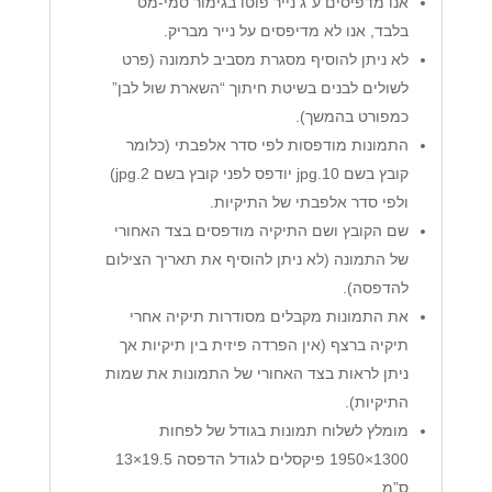
אנו מדפיסים ע”ג נייר פוטו בגימור סמי-מט
בלבד, אנו לא מדיפסים על נייר מבריק.
לא ניתן להוסיף מסגרת מסביב לתמונה (פרט
לשולים לבנים בשיטת חיתוך “השארת שול לבן”
כמפורט בהמשך).
התמונות מודפסות לפי סדר אלפבתי (כלומר
קובץ בשם 10.jpg יודפס לפני קובץ בשם 2.jpg)
ולפי סדר אלפבתי של התיקיות.
שם הקובץ ושם התיקיה מודפסים בצד האחורי
של התמונה (לא ניתן להוסיף את תאריך הצילום
להדפסה).
את התמונות מקבלים מסודרות תיקיה אחרי
תיקיה ברצף (אין הפרדה פיזית בין תיקיות אך
ניתן לראות בצד האחורי של התמונות את שמות
התיקיות).
מומלץ לשלוח תמונות בגודל של לפחות
1300×1950 פיקסלים לגודל הדפסה 19.5×13
ס”מ.