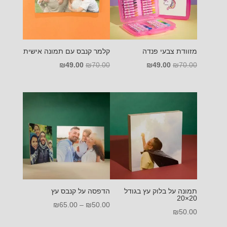
מזוודת צבעי פנדה
קלמר קנבס עם תמונה אישית
המחיר
המחיר
המחיר
המחיר
₪
49.00
₪
70.00
₪
49.00
₪
70.00
המקורי
הנוכחי
המקורי
הנוכחי
היה:
הוא:
היה:
הוא:
₪49.00.
₪70.00.
₪49.00.
₪70.00.
תמונה על בלוק עץ בגודל
הדפסה על קנבס עץ
20×20
טווח
₪
65.00
–
₪
50.00
₪
50.00
מחירים: