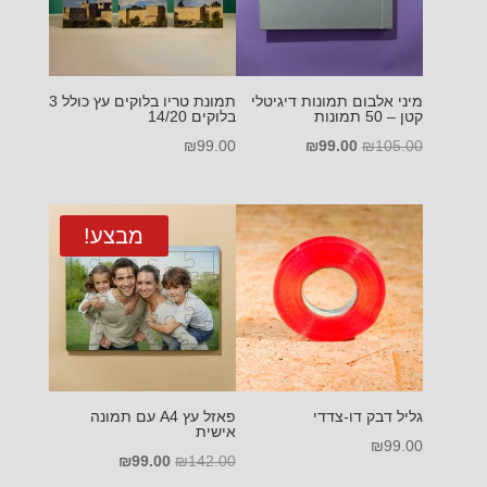
מיני אלבום תמונות דיגיטלי
תמונת טריו בלוקים עץ כולל 3
קטן – 50 תמונות
בלוקים 14/20
המחיר
המחיר
₪
99.00
₪
99.00
₪
105.00
המקורי
הנוכחי
היה:
הוא:
₪99.00.
₪105.00.
מבצע!
גליל דבק דו-צדדי
פאזל עץ A4 עם תמונה
אישית
₪
99.00
המחיר
המחיר
₪
99.00
₪
142.00