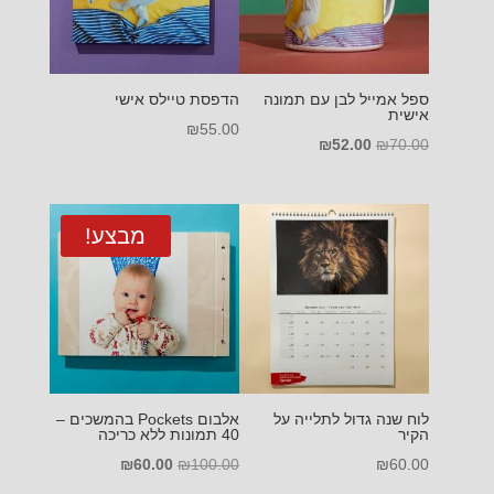
ספל אמייל לבן עם תמונה
הדפסת טיילס אישי
אישית
₪
55.00
המחיר
המחיר
₪
52.00
₪
70.00
המקורי
הנוכחי
היה:
הוא:
₪52.00.
₪70.00.
מבצע!
לוח שנה גדול לתלייה על
אלבום Pockets בהמשכים –
הקיר
40 תמונות ללא כריכה
המחיר
המחיר
₪
60.00
₪
100.00
₪
60.00
המקורי
הנוכחי