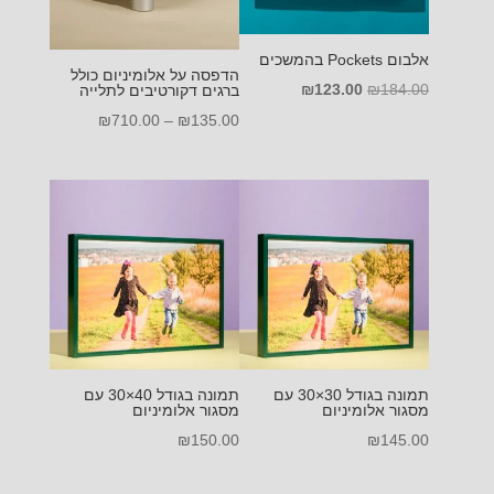
אלבום Pockets בהמשכים
הדפסה על אלומיניום כולל
המחיר
המחיר
₪
123.00
₪
184.00
ברגים דקורטיבים לתלייה
המקורי
הנוכחי
טווח
₪
710.00
–
₪
135.00
היה:
הוא:
מחירים:
₪123.00.
₪184.00.
עד
תמונה בגודל 30×30 עם
תמונה בגודל 40×30 עם
מסגור אלומיניום
מסגור אלומיניום
₪
150.00
₪
145.00