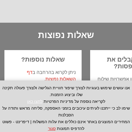
המקורי
הנוכחי
מחירים:
היה:
הוא:
₪1,750.00.
₪1,500.00.
עד
שאלות נפוצות
בלים את
שאלות נוספות?
סות?
ניתן לקרוא בהרחבה ב
דף
ן אפשרויות שילוח
השאלות נפוצות
.
וא את הדרך
אנחנו גם זמינים בטלפון
1-700-
אנו עושים שימוש בעוגיות לצורך שיפור חוויית הגלישה ולצורך פעולה תקינה
בורכם לקבלת
501-571
בימים א’-ה’ בשעות
שלו וביצוע הזמנות.
9:00-17:00.
לקריאה נוספת על מדיניות הפרטיות
לחצו כאן
אפשר גם לשלוח אלינו הודעה על
שימו לב כי ייתכנו לעיתים עיכובים בזמני האספקה, סליחה מראש ותודה על
 ממעבדת הצילום
ידי
לחיצה כאן
.
הסבלנות
דומים- בחינם
המחירים המוצגים באתר אינם כוללים את עלות המשלוח | דיפרינט - פשוט
ות חלוקה ברחבי
להדפיס תמונות
סגור