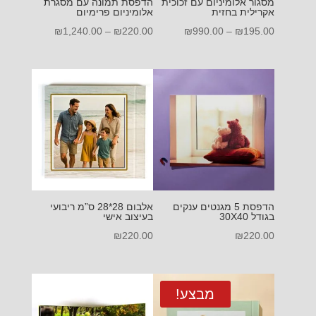
מסגור אלומיניום עם זכוכית
הדפסת תמונה עם מסגרת
אקרילית בחזית
אלומיניום פרימיום
טווח
טווח
₪
1,240.00
–
₪
220.00
₪
990.00
–
₪
195.00
מחירים:
מחירים:
עד
עד
הדפסת 5 מגנטים ענקים
אלבום 28*28 ס”מ ריבועי
בגודל 30X40
בעיצוב אישי
₪
220.00
₪
220.00
מבצע!