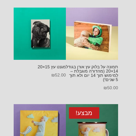
עד
תמונה על בלוק עץ אורן בגודל
מגנט עץ 15×20
14×20 (מהדורה מוגבלת –
₪
52.00
למימוש תוך 14 יום ולא תוך
5 שנים!)
₪
50.00
מבצע!