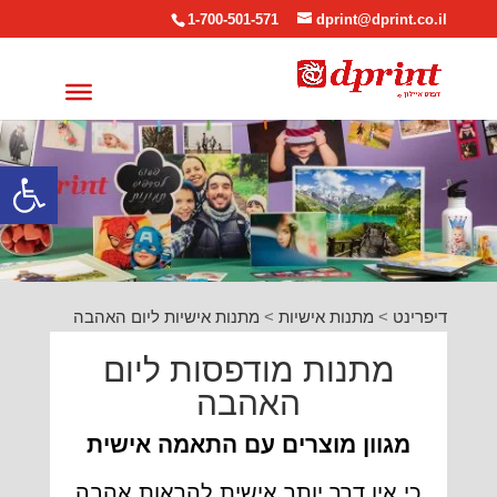
1-700-501-571
dprint@dprint.co.il
פתח סרגל
דיפרינט
>
מתנות אישיות
>
מתנות אישיות ליום האהבה
מתנות מודפסות ליום
האהבה
מגוון מוצרים עם התאמה אישית
כי אין דרך יותר אישית להראות אהבה