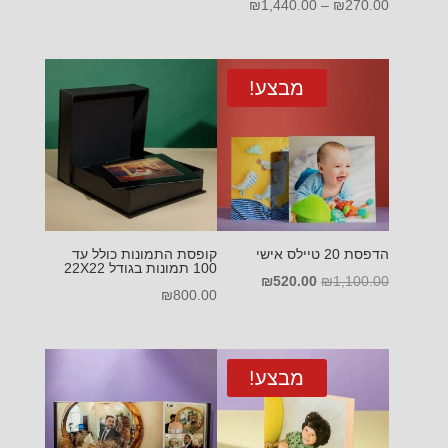
טווח
₪
1,440.00
–
₪
270.00
מחירים:
מחירים:
עד
עד
מבצע!
הדפסת 20 טיילס אישי
קופסת התמונות כולל עד
100 תמונות בגודל 22X22
המחיר
המחיר
₪
520.00
₪
1,100.00
₪
800.00
המקורי
הנוכחי
היה:
הוא:
₪520.00.
₪1,100.00.
מבצע!